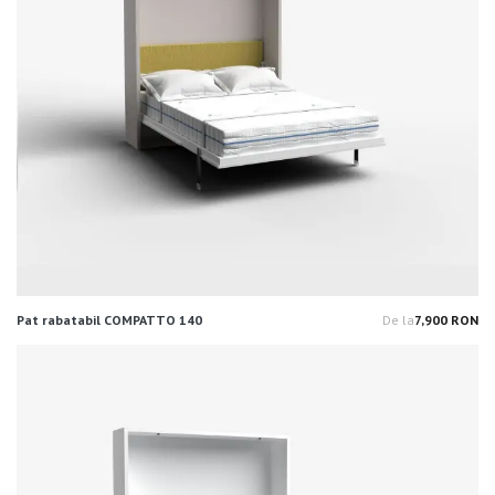
Pat rabatabil COMPATTO 140
De la
7,900 RON
Pr