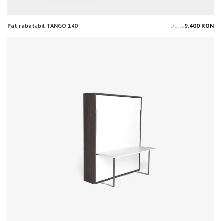
Pat rabatabil TANGO 140
De la
9,400 RON
Pr