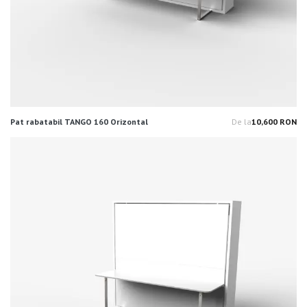
Pat rabatabil TANGO 160 Orizontal
De la
10,600 RON
Pr