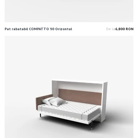
Pat rabatabil COMPATTO 90 Orizontal
De la
6,800 RON
Pr