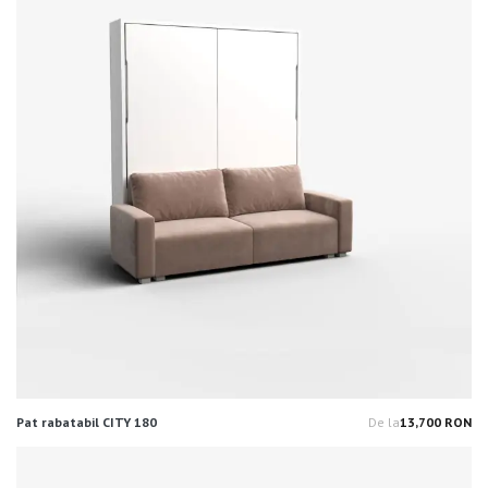
Pat rabatabil CITY 180
De la
13,700 RON
Pr