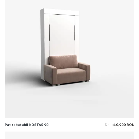
Pat rabatabil KOSTAS 90
De la
10,900 RON
Pr