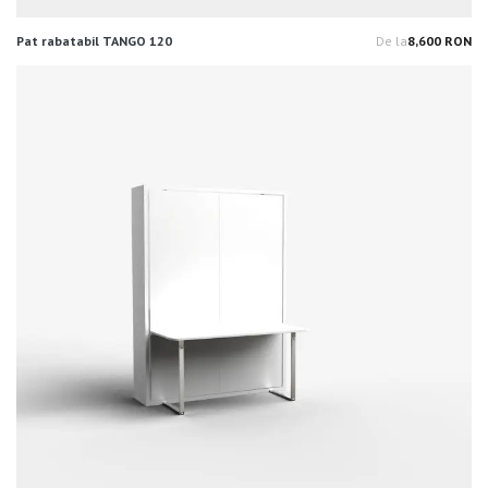
Pat rabatabil TANGO 120
De la
8,600 RON
Pr