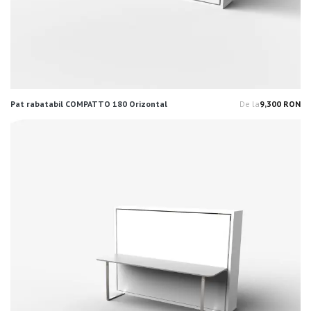
Pat rabatabil COMPATTO 180 Orizontal
De la
9,300 RON
Pr