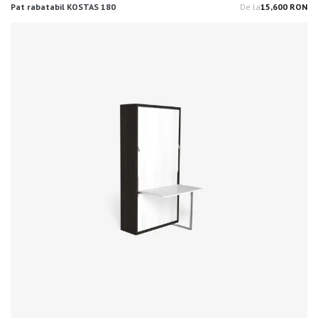
Pat rabatabil KOSTAS 180
De la
15,600 RON
Pr