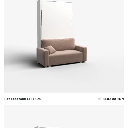
Pat rabatabil CITY 120
De la
10,500 RON
Pr