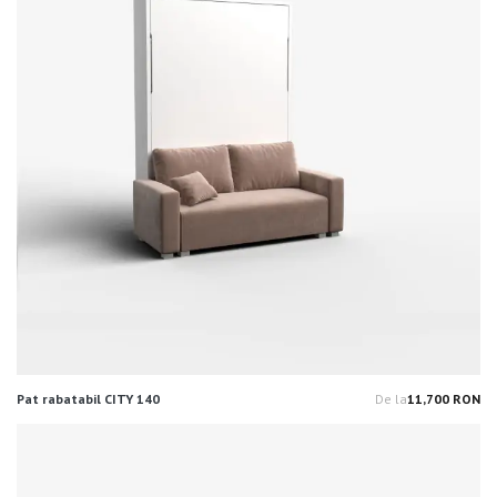
Pat rabatabil CITY 140
De la
11,700 RON
Pr