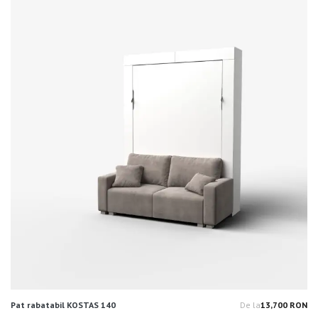
Pat rabatabil KOSTAS 140
De la
13,700 RON
Pr