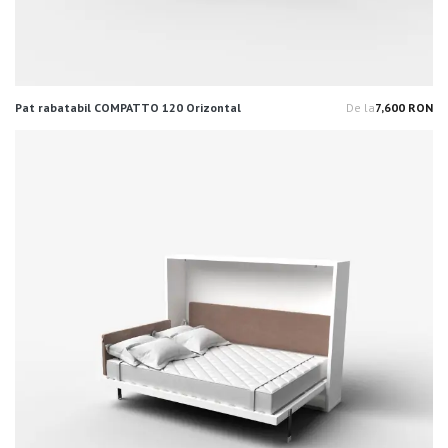
Pat rabatabil COMPATTO 120 Orizontal
De la
7,600 RON
Pr