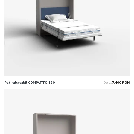
Pat rabatabil COMPATTO 120
De la
7,400 RON
Pr