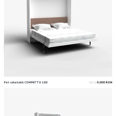
Pat rabatabil COMPATTO 180
De la
9,000 RON
Pr