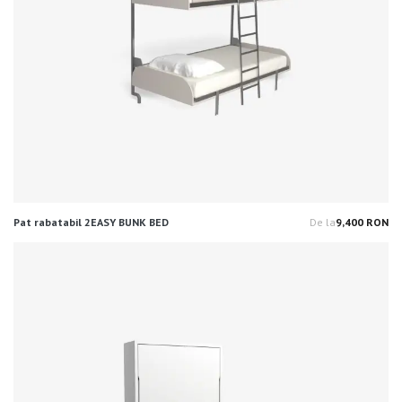
Pat rabatabil 2EASY BUNK BED
De la
9,400 RON
Pr