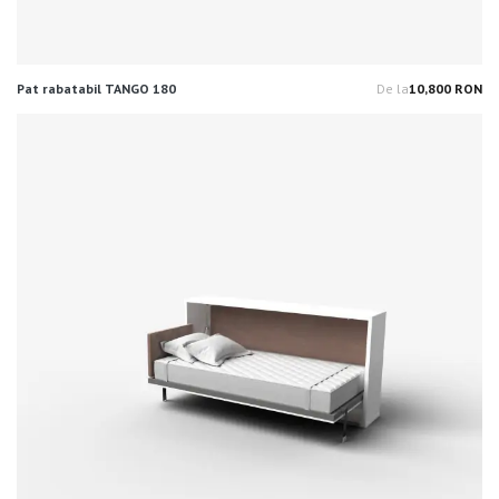
Pat rabatabil TANGO 180
De la
10,800 RON
Pr