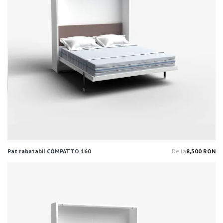
Pat rabatabil COMPATTO 160
De la
8,500 RON
Pr