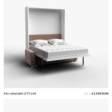
Pat rabatabil CITY 160
De la
12,500 RON
Pr