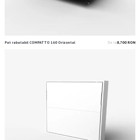
Pat rabatabil COMPATTO 160 Orizontal
De la
8,700 RON
Pr