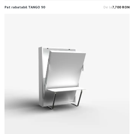
Pat rabatabil TANGO 90
De la
7,700 RON
Pr