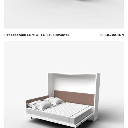
Pat rabatabil COMPATTO 140 Orizontal
De la
8,200 RON
Pr