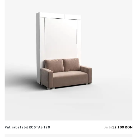
Pat rabatabil KOSTAS 120
De la
12,100 RON
Pr