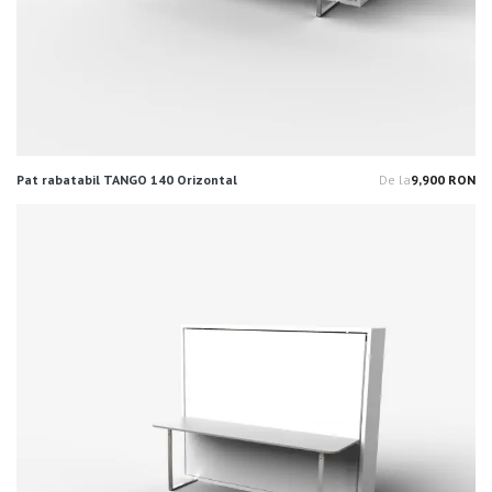
Pat rabatabil TANGO 140 Orizontal
De la
9,900 RON
Pr