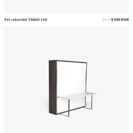
Pat rabatabil TANGO 160
De la
9,990 RON
Pr