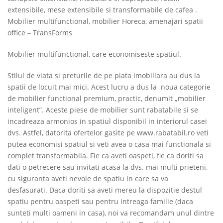
extensibile, mese extensibile si transformabile de cafea .
Mobilier multifunctional, mobilier Horeca, amenajari spatii
office – TransForms
Mobilier multifunctional, care economiseste spatiul.
Stilul de viata si preturile de pe piata imobiliara au dus la
spatii de locuit mai mici. Acest lucru a dus la noua categorie
de mobilier functional premium, practic, denumit „mobilier
inteligent”. Aceste piese de mobilier sunt rabatabile si se
incadreaza armonios in spatiul disponibil in interiorul casei
dvs. Astfel, datorita ofertelor gasite pe www.rabatabil.ro veti
putea economisi spatiul si veti avea o casa mai functionala si
complet transformabila. Fie ca aveti oaspeti, fie ca doriti sa
dati o petrecere sau invitati acasa la dvs. mai multi prieteni,
cu siguranta aveti nevoie de spatiu in care sa va
desfasurati. Daca doriti sa aveti mereu la dispozitie destul
spatiu pentru oaspeti sau pentru intreaga familie (daca
sunteti multi oameni in casa), noi va recomandam unul dintre