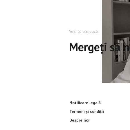
Vezi ce urmează.
Mergeți să n
Notificare legală
Termeni și condiții
Despre noi