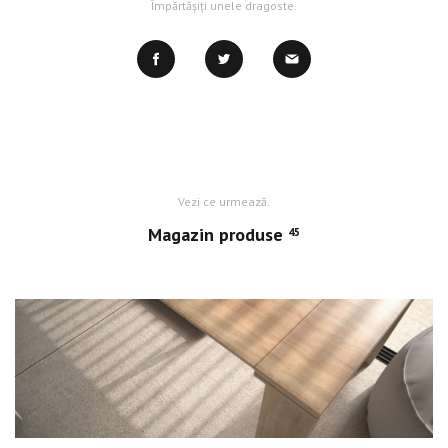
Împărtășiți unele dragoste.
Vezi ce urmează.
Magazin produse
45