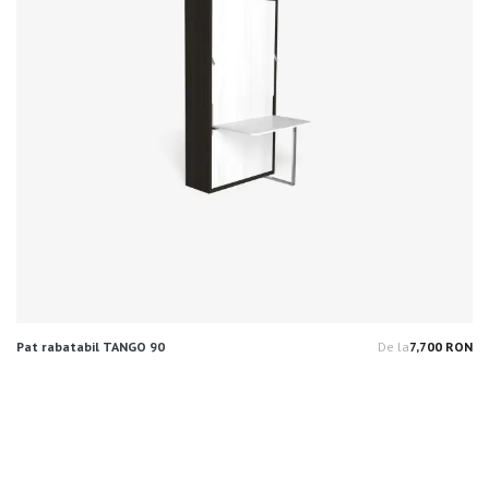
Pat rabatabil TANGO 90
De la
7,700 RON
Pr