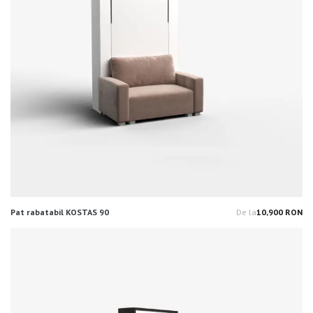
Pat rabatabil KOSTAS 90
De la
10,900 RON
Pr