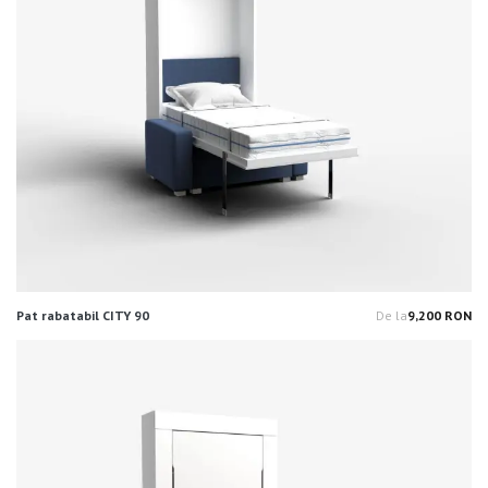
Pat rabatabil CITY 90
De la
9,200 RON
Pr