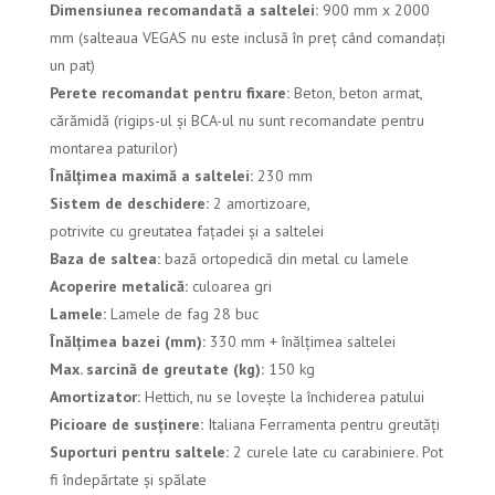
Dimensiunea recomandată a saltelei:
900 mm x 2000
mm (salteaua VEGAS nu este inclusă în preț când comandați
un pat)
Perete recomandat pentru fixare:
Beton, beton armat,
cărămidă (rigips-ul și BCA-ul nu sunt recomandate pentru
montarea paturilor)
Înălțimea maximă a saltelei:
230 mm
Sistem de deschidere:
2 amortizoare,
potrivite cu greutatea fațadei și a saltelei
Baza de saltea:
bază ortopedică din metal cu lamele
Acoperire metalică:
culoarea
gri
Lamele:
Lamele de fag 28 buc
Înălțimea bazei (mm):
330 mm + înălțimea saltelei
Max. sarcină de greutate (kg):
150 kg
Amortizator:
Hettich, nu se lovește la închiderea patului
Picioare de susținere:
Italiana Ferramenta pentru greutăți
Suporturi pentru saltele:
2 curele late cu carabiniere. Pot
fi îndepărtate și spălate