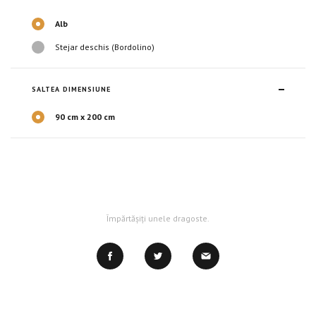
Alb
Stejar deschis (Bordolino)
SALTEA DIMENSIUNE
90 cm х 200 cm
Împărtășiți unele dragoste.