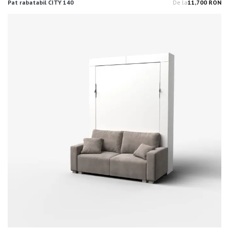
Pat rabatabil CITY 140
De la
11,700 RON
Pr