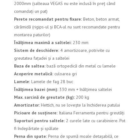
2000mm (salteaua VEGAS nu este inclusă în preț când
comandați un pat)
Perete recomandat pentru fixare:
Beton, beton armat,
cărămidă (rigips-ul și BCA-ul nu sunt recomandate pentru
montarea paturilor)
Înălțimea maximă a saltelei:
230 mm
Sistem de deschidere:
4 amortizoare, potrivite cu
greutatea fațadei și a saltelei
Baza de saltea:
bază ortopedică din metal cu lamele
Acoperire metalică:
culoarea
gri
Lamele:
Lamele de fag 28 buc
Înălțimea bazei (mm):
330 mm + înălțimea saltelei
Max. sarcină de greutate (kg):
20
0 kg
Amortizator:
Hettich, nu se lovește la închiderea patului
Picioare de susținere:
Italiana Ferramenta pentru greutăți
Suporturi pentru saltele:
2 curele late cu carabiniere. Pot
fi îndepărtate și spălate
Perna din spate:
Perna de spumă moale detașabilă, ce