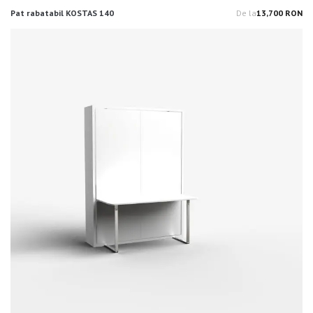
Pat rabatabil KOSTAS 140
De la
13,700 RON
Pr