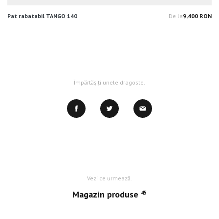
Pat rabatabil TANGO 140
De la
9,400 RON
Pr
Împărtășiți unele dragoste.
Vezi ce urmează.
Magazin produse
45