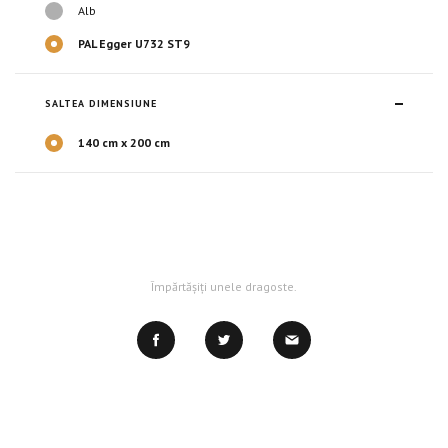
Alb
PAL Egger U732 ST9
SALTEA DIMENSIUNE
140 cm х 200 cm
Împărtășiți unele dragoste.