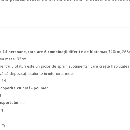
 14 persoane, care are 6 combinații diferite de blat:
max 320cm, 266c
imea mesei 92cm
pentru 5 blaturi este un picior de sprijin suplimentar, care crește fiabilitat
 să depozitați blaturile în interiorul mesei
a 14
Acoperire cu praf - polimer
t
nsportului:
da
kg
 kg