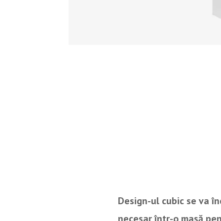
Design-ul cubic se va î
necesar într-o masă pen