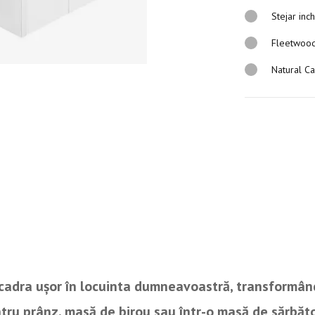
Stejar inc
Fleetwoo
Natural Ca
ncadra ușor în locuinta dumneavoastră, transformâ
tru prânz, masă de birou sau într-o masă de sărbăt