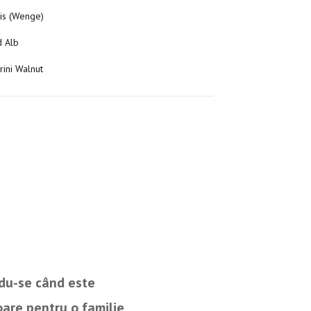
his (Wenge)
d Alb
rini Walnut
ndu-se când este
oare pentru o familie