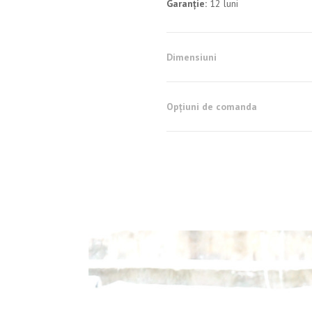
Garanție:
12 luni
Dimensiuni
Opțiuni de comanda