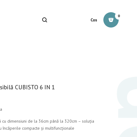
0
Cos
sibilă CUBISTO 6 IN 1
na
ă cu dimensiuni de la 36cm până la 320cm – soluția
u încăperile compacte și multifuncționale