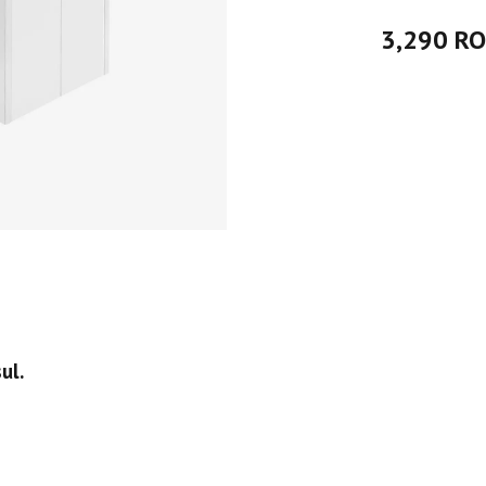
3,290 R
ul.