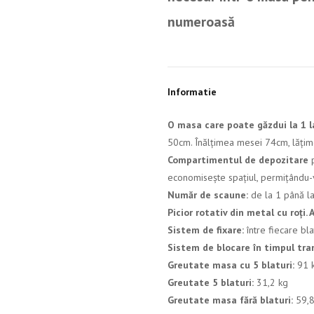
numeroasă
Informatie
O masa care poate găzdui la 1 la
50cm. Înălțimea mesei 74cm, lăț
Compartimentul de depozitare
economisește spațiul, permițându-vă
Număr de scaune:
de la 1 până l
Picior rotativ din metal cu roți. 
Sistem de fixare:
între fiecare bla
Sistem de blocare în timpul tra
Greutate masa cu 5 blaturi:
91 
Greutate 5 blaturi:
31,2 kg
Greutate masa fără blaturi:
59,8