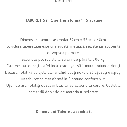
Descriere:
TABURET 5 în 1 se transformă în 5 scaune
Dimensiuni taburet asamblat 52cm x 52cm x 48cm.
Structura taburetului este una sudată, metalică, rezistentă, acoperită
cu vopsea pulbere.
Scaunele pot rezista la sarcini de până la 200 kg.
Este echipat cu roți, astfel încât este ușor să îl mutați oriunde doriți.
Dezasamblat vă va ajuta atunci când aveți nevoie să așezați oaspeții:
un taburet se transformă în 5 scaune confortabile.
Ușor de asamblat și dezasamblat. Orice culoare la cerere. Costul la
comandă depinde de materialul selectat.
Dimensiuni Taburet asamblat: