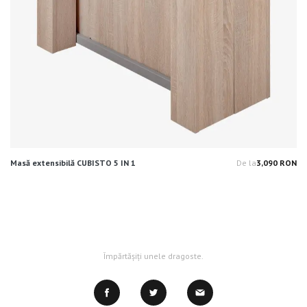
Masă extensibilă CUBISTO 5 IN 1
De la
3,090 RON
Pr
Împărtășiți unele dragoste.