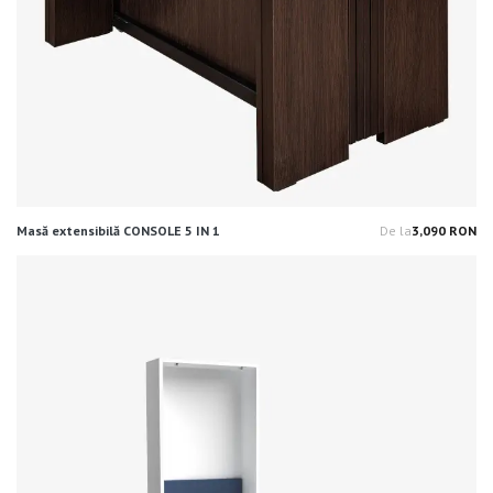
Masă extensibilă CONSOLE 5 IN 1
De la
3,090 RON
Pr