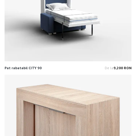
Pat rabatabil CITY 90
De la
9,200 RON
Pr