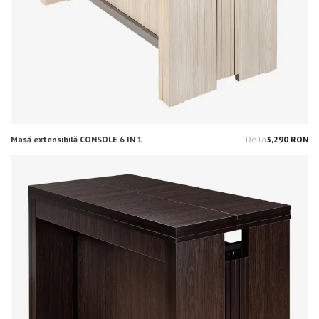
Masă extensibilă CONSOLE 6 IN 1
De la
3,290 RON
Pr