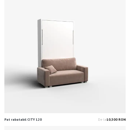
Pat rabatabil CITY 120
De la
10,500 RON
Pr