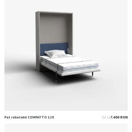
Pat rabatabil COMPATTO 120
De la
7,400 RON
Pr