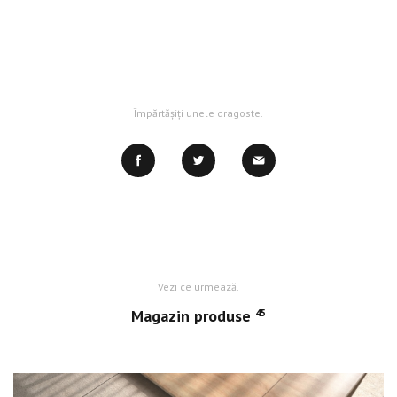
Împărtășiți unele dragoste.
Vezi ce urmează.
Magazin produse
45