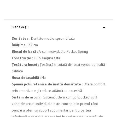
INFORMAȚII
Duritatea
:
Duritate medie spre ridicata
Înălțime
: 23 cm
Blocul de bază
: A
rcuri individuale Pocket Spring
Construcție
: C
u o singura fata
Țesătura husei
: Țesătură tricotată din ceai verde de înaltă
calitate
Husa detașabilă
: Nu
Spumă poliuretanica de înaltă densitate
:
Oferă confort
prin amortizare și reduce adâncirea excesivă
Sistem de arcuri
: Sistemul de arcuri tip “pocket” cu 3
zone de arcuri individuale este conceput în primul rând
pentru a oferi un suport suplimentar pentru partea
inferioară a spatelui, menținând în acelaș timp un proﬁl de