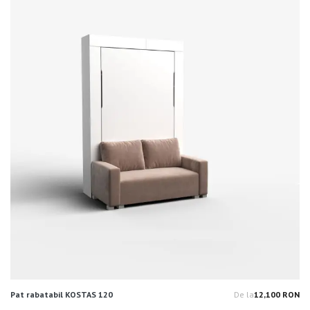
Pat rabatabil KOSTAS 120
De la
12,100 RON
Pr