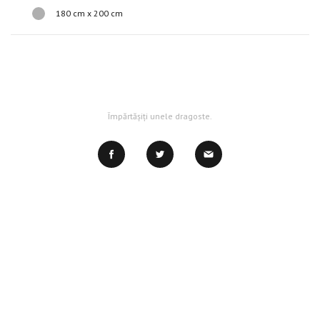
180 cm х 200 cm
Împărtășiți unele dragoste.