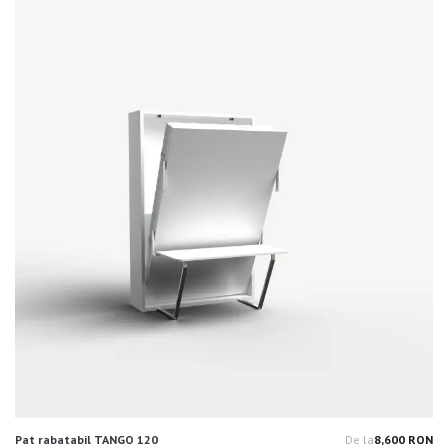
Pat rabatabil TANGO 120
De la
8,600 RON
Pr