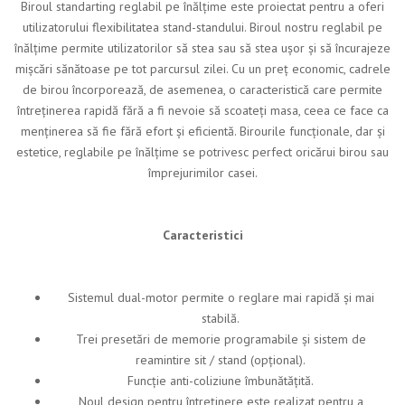
Biroul standarting reglabil pe înălțime este proiectat pentru a oferi
utilizatorului flexibilitatea stand-standului. Biroul nostru reglabil pe
înălțime permite utilizatorilor să stea sau să stea ușor și să încurajeze
mișcări sănătoase pe tot parcursul zilei. Cu un preț economic, cadrele
de birou încorporează, de asemenea, o caracteristică care permite
întreținerea rapidă fără a fi nevoie să scoateți masa, ceea ce face ca
menținerea să fie fără efort și eficientă. Birourile funcționale, dar și
estetice, reglabile pe înălțime se potrivesc perfect oricărui birou sau
împrejurimilor casei.
Caracteristici
Sistemul dual-motor permite o reglare mai rapidă și mai
stabilă.
Trei presetări de memorie programabile și sistem de
reamintire sit / stand (opțional).
Funcție anti-coliziune îmbunătățită.
Noul design pentru întreținere este realizat pentru a