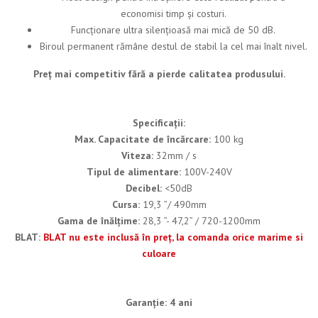
economisi timp și costuri.
Funcționare ultra silențioasă mai mică de 50 dB.
Biroul permanent rămâne destul de stabil la cel mai înalt nivel.
Preț mai competitiv fără a pierde calitatea produsului.
Specificații:
Max. Capacitate de încărcare:
100 kg
Viteza:
32mm / s
Tipul de alimentare:
100V-240V
Decibel:
<50dB
Cursa:
19,3 ”/ 490mm
Gama de înălțime:
28,3 ”- 47,2” / 720-1200mm
BLAT:
BLAT nu este inclusă în preț, la comanda orice marime si
culoar
e
Garanție: 4 ani