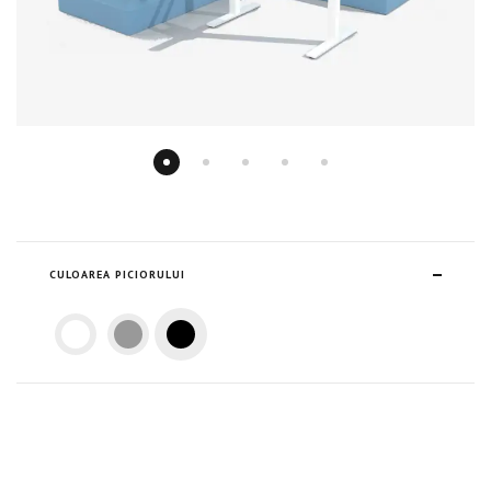
СULOAREA PICIORULUI
Alb
Gri
Negru