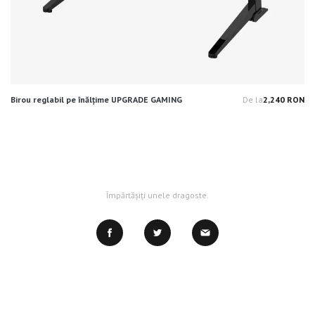
Birou reglabil pe înălțime UPGRADE GAMING
De la
2,240 RON
Pr
Împărtășiți unele dragoste.