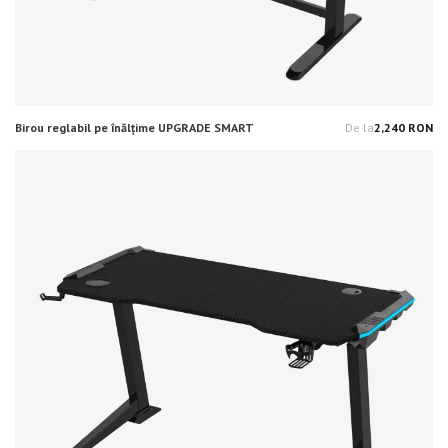
Birou reglabil pe înălțime UPGRADE SMART
De la
2,240 RON
Pr