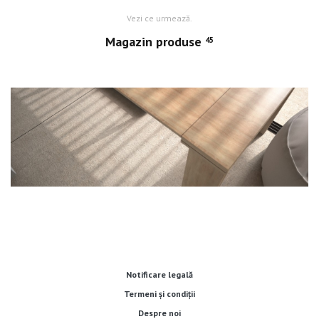
Vezi ce urmează.
Magazin produse
45
Notificare legală
Termeni și condiții
Despre noi