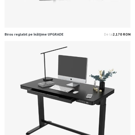
Birou reglabil pe înălțime UPGRADE
De la
2,170 RON
Pr